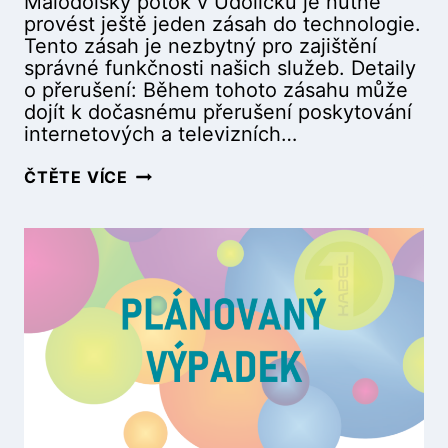
Malodolský potok v Údolíčku je nutné
I
2
2
provést ještě jeden zásah do technologie.
P
4
4
Tento zásah je nezbytný pro zajištění
(
9
9
správné funkčnosti našich služeb. Detaily
T
:
:
o přerušení: Během tohoto zásahu může
E
3
3
dojít k dočasnému přerušení poskytování
L
0
0
internetových a televizních…
E
–
–
F
1
1
P
ČTĚTE VÍCE
O
1
1
L
N
:
:
Á
O
3
3
N
V
0
0
O
Á
)
)
V
N
A
Í
N
)
Ý
(
V
1
Ý
8
P
.
A
1