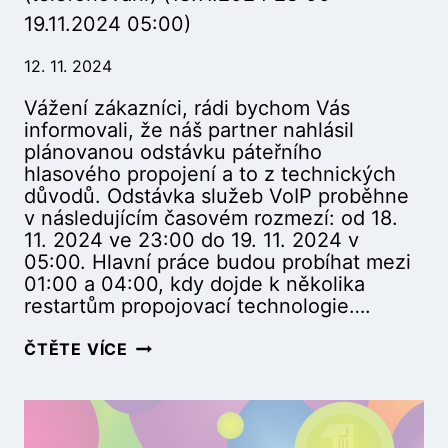
7
D
19.11.2024 05:00)
.
I
L
O
12. 11. 2024
I
N
S
,
Vážení zákazníci, rádi bychom Vás
T
Z
informovali, že náš partner nahlásil
O
D
plánovanou odstávku páteřního
P
R
hlasového propojení a to z technických
A
A
důvodů. Odstávka služeb VoIP proběhne
D
V
v následujícím časovém rozmezí: od 18.
U
.
11. 2024 ve 23:00 do 19. 11. 2024 v
,
S
05:00. Hlavní práce budou probíhat mezi
L
T
01:00 a 04:00, kdy dojde k několika
E
Ř
restartům propojovací technologie….
S
E
N
D
P
ČTĚTE VÍCE
Í
I
L
,
S
Á
V
K
N
Ě
O
O