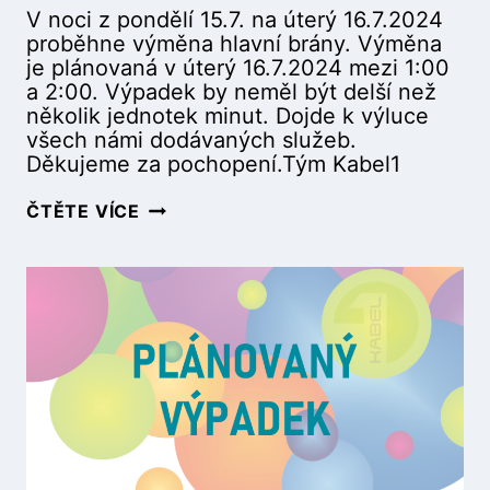
V noci z pondělí 15.7. na úterý 16.7.2024
Í
proběhne výměna hlavní brány. Výměna
Č
je plánovaná v úterý 16.7.2024 mezi 1:00
K
a 2:00. Výpadek by neměl být delší než
O
několik jednotek minut. Dojde k výluce
(
všech námi dodávaných služeb.
1
Děkujeme za pochopení.Tým Kabel1
7
.
P
ČTĚTE VÍCE
9
L
.
Á
2
N
0
O
2
V
4
A
9
N
:
Ý
0
V
0
Ý
–
P
1