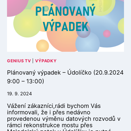
T
,
V
R
P
A
N
E
N
Á
T
Ý
,
L
V
V
E
Ý
Z
R
P
Á
S
A
T
K
D
I
Á
E
GENIUS TV
|
VÝPADKY
Š
4
K
Í
Plánovaný výpadek – Údolíčko (20.9.2024
1
–
(
6
S
9:00 – 13:00)
2
(
L
5
9
U
19. 9. 2024
.
.
Ž
1
1
Vážení zákazníci,rádi bychom Vás
B
1
2
informovali, že i přes nedávno
Y
.
.
provedenou výměnu datových rozvodů v
V
2
2
rámci rekonstrukce mostu přes
O
0
0