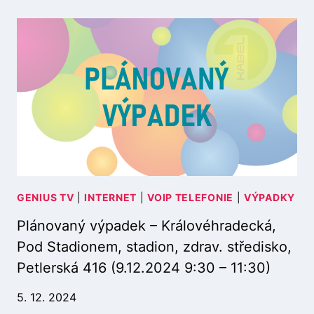
Á
N
O
V
A
N
Ý
V
Ý
P
A
D
E
GENIUS TV
|
INTERNET
|
VOIP TELEFONIE
|
VÝPADKY
K
Plánovaný výpadek – Královéhradecká,
–
Ú
Pod Stadionem, stadion, zdrav. středisko,
D
Petlerská 416 (9.12.2024 9:30 – 11:30)
O
L
5. 12. 2024
Í