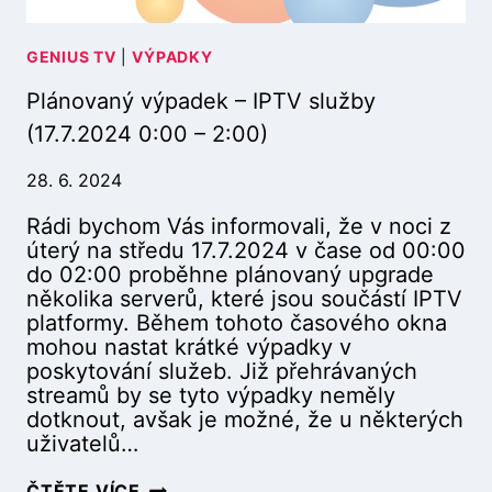
A
3
D
:
E
GENIUS TV
|
VÝPADKY
0
K
0
Plánovaný výpadek – IPTV služby
–
)
C
(17.7.2024 0:00 – 2:00)
E
L
28. 6. 2024
Á
Rádi bychom Vás informovali, že v noci z
S
úterý na středu 17.7.2024 v čase od 00:00
Í
do 02:00 proběhne plánovaný upgrade
Ť
několika serverů, které jsou součástí IPTV
(
platformy. Během tohoto časového okna
1
mohou nastat krátké výpadky v
6
poskytování služeb. Již přehrávaných
.
streamů by se tyto výpadky neměly
7
dotknout, avšak je možné, že u některých
.
uživatelů…
2
0
P
ČTĚTE VÍCE
2