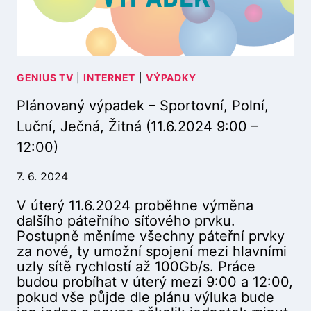
V
–
Ý
2
P
:
A
0
D
0
E
GENIUS TV
|
INTERNET
)
|
VÝPADKY
K
Plánovaný výpadek – Sportovní, Polní,
–
C
Luční, Ječná, Žitná (11.6.2024 9:00 –
E
12:00)
L
Á
7. 6. 2024
S
Í
V úterý 11.6.2024 proběhne výměna
Ť
dalšího páteřního síťového prvku.
(
Postupně měníme všechny páteřní prvky
2
za nové, ty umožní spojení mezi hlavními
7
uzly sítě rychlostí až 100Gb/s. Práce
.
budou probíhat v úterý mezi 9:00 a 12:00,
6
pokud vše půjde dle plánu výluka bude
.