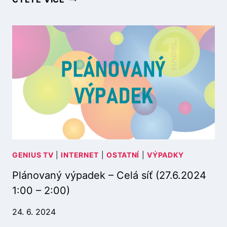
L
4
Á
1
N
:
O
0
V
0
A
–
N
2
Ý
:
V
0
Ý
0
P
)
A
D
E
GENIUS TV
|
INTERNET
|
OSTATNÍ
|
VÝPADKY
K
Plánovaný výpadek – Celá síť (27.6.2024
–
I
1:00 – 2:00)
P
T
24. 6. 2024
V