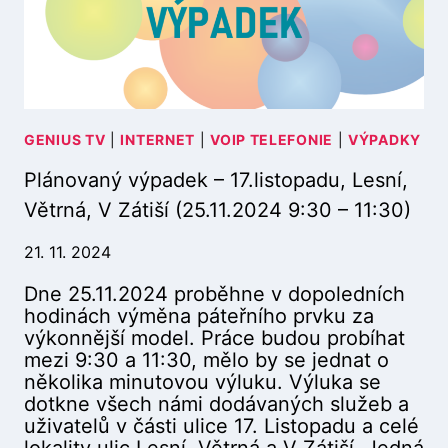
:
Ý
0
V
0
Ý
)
P
A
D
E
GENIUS TV
|
INTERNET
|
VOIP TELEFONIE
|
VÝPADKY
K
Plánovaný výpadek – 17.listopadu, Lesní,
–
K
Větrná, V Zátiší (25.11.2024 9:30 – 11:30)
R
Á
21. 11. 2024
L
Dne 25.11.2024 proběhne v dopoledních
O
hodinách výměna páteřního prvku za
V
výkonnější model. Práce budou probíhat
É
mezi 9:30 a 11:30, mělo by se jednat o
H
několika minutovou výluku. Výluka se
R
dotkne všech námi dodávaných služeb a
A
uživatelů v části ulice 17. Listopadu a celé
D
lokality ulic Lesní, Větrná a V Zátiší. Jedná
E