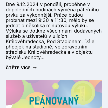
Č
Dne 9.12.2024 v pondělí, proběhne v
K
dopoledních hodinách výměna páteřního
O
prvku za výkonnější. Práce budou
(
probíhat mezi 9:30 a 11:30, mělo by se
2
jednat o několika minutovou výluku.
5
Výluka se dotkne všech námi dodávaných
.
služeb a uživatelů v ulicích
3
Královéhradecká, Pod Stadionem. Dále
.
přípojek na stadioně, ve zdravotním
2
středisku Královéhradecká a v objektu
0
bývalé Jednoty…
2
5
P
ČTĚTE VÍCE
9
L
:
Á
0
N
0
O
–
V
1
A
6
N