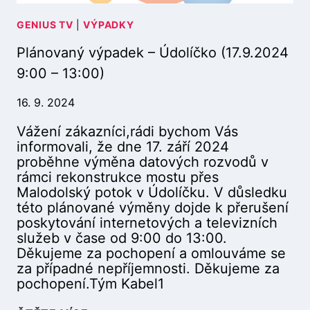
D
1
E
GENIUS TV
|
VÝPADKY
.
K
2
Plánovaný výpadek – Údolíčko (17.9.2024
–
0
Ú
2
9:00 – 13:00)
D
4
O
2
16. 9. 2024
L
3
Vážení zákazníci,rádi bychom Vás
Í
:
informovali, že dne 17. září 2024
Č
0
proběhne výměna datových rozvodů v
K
0
rámci rekonstrukce mostu přes
O
–
Malodolský potok v Údolíčku. V důsledku
(
1
této plánované výměny dojde k přerušení
2
9
poskytování internetových a televizních
0
.
služeb v čase od 9:00 do 13:00.
.
1
Děkujeme za pochopení a omlouváme se
9
1
za případné nepříjemnosti. Děkujeme za
.
.
pochopení.Tým Kabel1
2
2
0
0