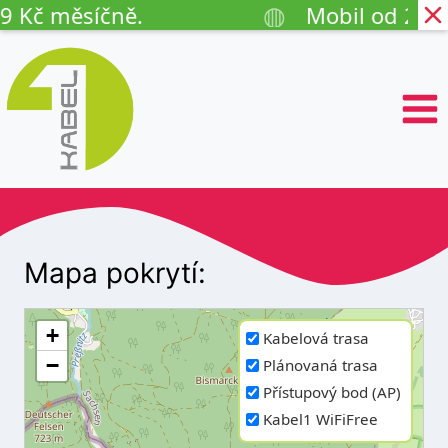
◍
č měsíčně.
Mobil od 29 Kč m
P
ř
e
s
k
o
č
i
t
n
a
Mapa pokrytí:
o
b
s
+
Kabelová trasa
a
−
Plánovaná trasa
h
Přístupový bod (AP)
Kabel1 WiFiFree