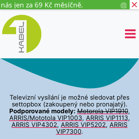
◍
jen za 69 Kč měsíčně.
Mobil
P
ř
e
s
k
o
č
i
t
n
a
o
b
Televizní vysílání je možné sledovat přes
s
settopbox (zakoupený nebo pronajatý).
a
Podporované modely:
Motorola VIP1910
,
h
ARRIS/Mototola VIP1003
,
ARRIS
VIP1113
,
ARRIS VIP4302
,
ARRIS VIP5202
,
ARRIS
VIP7300
.