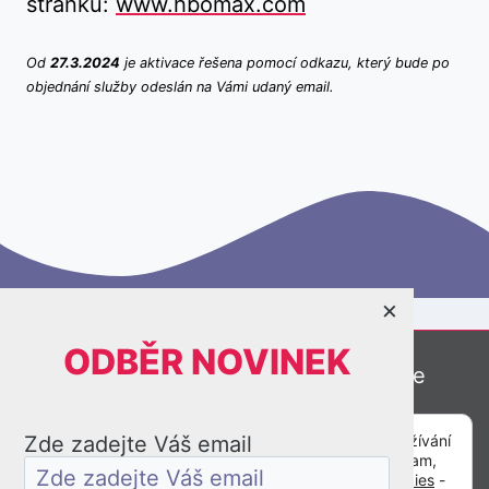
stránku:
www.hbomax.com
Od
27.3.2024
je aktivace řešena pomocí odkazu, který bude po
objednání služby odeslán na Vámi udaný email.
×
ODBĚR NOVINEK
Online kamery
Meteostanice
Plánované výpadky
Prostředí GeniusTV
Zde zadejte Váš email
Tato webová stránka potřebuje váš souhlas pro používání
PDF STB manuál
cookies, které slouží pro personalizaci obsahu a reklam,
analýzy návštěvnosti a další účely (
informace o cookies
-