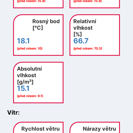
(před rokem: 15.9)
(před rokem: 15.9)
Rosný bod
Relativní
[°C]
vlhkost
[%]
18.1
66.7
(před rokem: 10)
(před rokem: 70.3)
Absolutní
vlhkost
[g/m³]
15.1
(před rokem: 9.1)
Vítr:
Rychlost větru
Nárazy větru