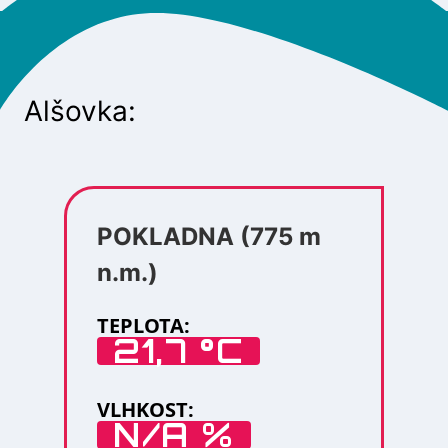
Alšovka:
POKLADNA (775 m
n.m.)
TEPLOTA:
21,7 °C
VLHKOST:
N/A %