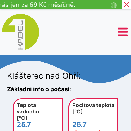
◍
n za 69 Kč měsíčně.
Mobil o
P
ř
e
s
k
o
č
i
t
n
Klášterec nad Ohří:
a
o
b
Základní info o počasí:
s
a
Teplota
Pocitová teplota
h
vzduchu
[°C]
[°C]
25.7
25.7