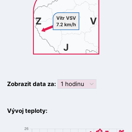
Vítr VSV
Z
V
7.2 km/h
J
Zobrazit data za:
Vývoj teploty: