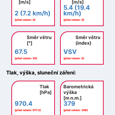
[m/s]
[m/s]
5.4 (19.4
2 (7.2 km/h)
km/h)
(před rokem: 0)
(před rokem: 0)
Směr větru
Směr větru
[°]
(index)
67.5
VSV
(před rokem: 45)
(před rokem: S)
Tlak, výška, sluneční záření:
Tlak
Barometrická
[hPa]
výška
[m n.m.]
970.4
379
(před rokem: 977.3)
(před rokem: 306)