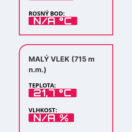
ROSNÝ BOD:
N/A °C
MALÝ VLEK (715 m
n.m.)
TEPLOTA:
21,7 °C
VLHKOST:
N/A %