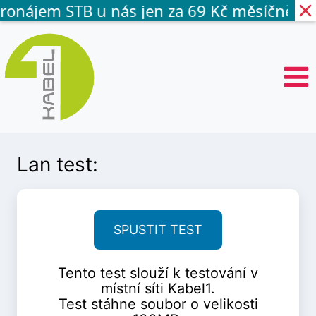
pronájem STB u nás jen za 69 Kč měsíčně.
P
ř
e
s
k
o
č
i
t
Lan test:
n
a
o
b
s
SPUSTIT TEST
a
h
Tento test slouží k testování v
místní síti Kabel1.
Test stáhne soubor o velikosti