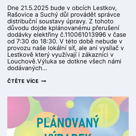
N
2
Dne 21.5.2025 bude v obcích Lestkov,
Í
0
Rašovice a Suchý důl provádět správce
A
2
distribuční soustavy úpravy. Z tohoto
V
5
důvodu dojde kplánovanému přerušení
Ě
1
dodávky elektřiny č.110061013996 v čase
T
0
od 7:30 do 18:30. V této době nebude v
R
:
provozu naše lokální síť, ale ani vysílač v
N
0
Lestkově který využívají i zákazníci v
Á
0
Louchově.Výluka se dotkne všech námi
U
–
dodávaných…
L
1
I
3
P
ČTĚTE VÍCE
C
:
L
E
0
Á
A
0
N
O
)
O
K
V
O
A
L
N
Í
Ý
(