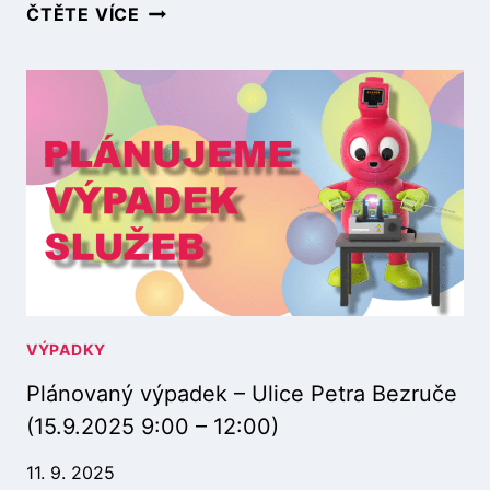
P
ČTĚTE VÍCE
Č
L
K
Á
O
N
(
O
3
V
.
A
1
N
0
Ý
.
V
2
Ý
0
P
2
A
5
D
1
E
VÝPADKY
0
K
:
Plánovaný výpadek – Ulice Petra Bezruče
–
0
U
0
(15.9.2025 9:00 – 12:00)
L
–
I
1
11. 9. 2025