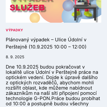
V
5
Ý
:
P
0
A
0
D
–
E
VÝPADKY
1
K
5
Plánovaný výpadek – Ulice Údolní v
–
:
U
3
Perštejně (10.9.2025 10:00 – 12:00)
L
0
I
)
8. 9. 2025
C
Dne 10.9.2025 budou pokračovat v
E
lokalitě ulice Údolní v Perštejně práce na
P
optickém vedení. Dojde k úpravě dalšího
E
z optických rozvaděčů, abychom mohli
T
rozšířit oblast, kde můžeme nabídnout
R
zákazníkům na naší síti připojení pomocí
A
technologie G-PON.Práce budou probíhat
B
od 10:00 a postupně budou všechny
E