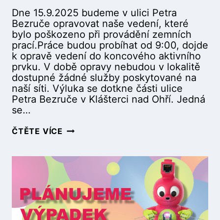
C
2
Dne 15.9.2025 budeme v ulici Petra
E
:
Bezruče opravovat naše vedení, které
N
0
bylo poškozeno při provádění zemních
Á
0
prací.Práce budou probíhat od 9:00, dojde
D
)
k opravě vedení do koncového aktivního
R
prvku. V době opravy nebudou v lokalitě
A
dostupné žádné služby poskytované na
Ž
naší síti. Výluka se dotkne části ulice
N
Petra Bezruče v Klášterci nad Ohří. Jedná
Í
se…
(
1
P
ČTĚTE VÍCE
.
L
1
Á
0
N
.
O
2
V
0
A
2
N
5
Ý
1