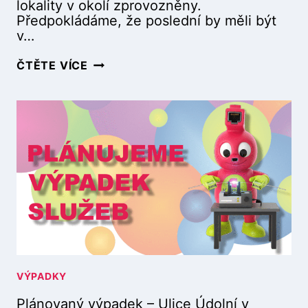
lokality v okolí zprovozněny.
Z
Předpokládáme, že poslední by měli být
R
v…
U
Č
P
ČTĚTE VÍCE
E
L
(
Á
1
N
5
O
.
V
9
A
.
N
2
Ý
0
V
2
Ý
5
P
9
A
:
D
0
E
VÝPADKY
0
K
–
Plánovaný výpadek – Ulice Údolní v
–
1