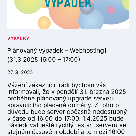
V
3
Ý
0
P
.
A
7
D
.
E
VÝPADKY
2
K
0
Plánovaný výpadek – Webhosting1
–
2
L
5
(31.3.2025 16:00 – 17:00)
E
9
S
:
27. 3. 2025
T
0
Vážení zákazníci, rádi bychom vás
K
0
informovali, že v pondělí 31. března 2025
O
–
proběhne plánovaný upgrade serveru
V
1
spravujícího placené domény. Z tohoto
,
5
důvodu bude server dočasně nedostupný
R
:
v čase od 16:00 do 17:00. 1.4.2025 bude
A
0
následovat ještě rychlý restart serveru ve
Š
0
stejném časovém období a to mezi 16:00
O
)