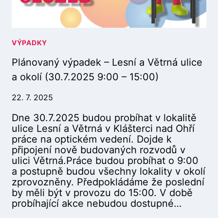
2
P
5
A
1
D
0
E
VÝPADKY
:
K
0
Plánovaný výpadek – Lesní a Větrná ulice
–
0
P
a okolí (30.7.2025 9:00 – 15:00)
–
E
1
R
22. 7. 2025
2
Š
:
Dne 30.7.2025 budou probíhat v lokalitě
T
0
ulice Lesní a Větrná v Klášterci nad Ohří
E
0
práce na optickém vedení. Dojde k
J
)
připojení nově budovaných rozvodů v
N
ulici Větrná.Práce budou probíhat o 9:00
U
a postupně budou všechny lokality v okolí
L
zprovozněny. Předpokládáme že poslední
I
by měli být v provozu do 15:00. V době
C
probíhající akce nebudou dostupné…
E
Ú