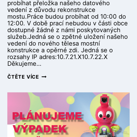
probíhat přeložka našeho datového
Á
vedení z důvodu rekonstrukce
Č
mostu.Práce budou probíhat od 10:00 do
E
12:00. V době prací nebudou v části obce
A
dostupné žádné z námi poskytovaných
N
služeb.Jedná se o zpětné uložení našeho
Á
vedení do nového tělesa mostní
D
konstrukce a opěrné zdi. Jedná se o
R
rozsahy IP adres:10.7.21.X10.7.22.X
A
Děkujeme…
Ž
N
P
ČTĚTE VÍCE
Í
L
U
Á
L
N
I
O
C
V
E
A
(
N
2
Ý
4
V