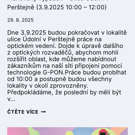
U
2
Perštejně (3.9.2025 10:00 – 12:00)
L
:
I
0
29. 8. 2025
C
0
Dne 3.9.2025 budou pokračovat v lokalitě
E
)
ulice Údolní v Perštejně práce na
Ú
optickém vedení. Dojde k úpravě dalšího
D
z optických rozvaděčů, abychom mohli
O
rozšířit oblast, kde můžeme nabídnout
L
zákazníkům na naší síti připojení pomocí
N
technologie G-PON.Práce budou probíhat
Í
od 10:00 a postupně budou všechny
V
lokality v okolí zprovozněny.
P
Předpokládáme, že poslední by měli být
E
v…
R
Š
P
ČTĚTE VÍCE
T
L
E
Á
J
N
N