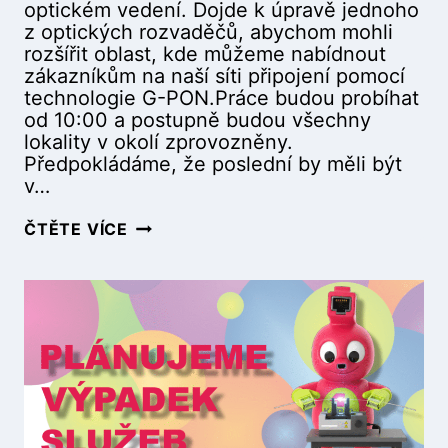
O
0
optickém vedení. Dojde k úpravě jednoho
L
0
z optických rozvaděčů, abychom mohli
N
)
rozšířit oblast, kde můžeme nabídnout
Í
zákazníkům na naší síti připojení pomocí
V
technologie G-PON.Práce budou probíhat
P
od 10:00 a postupně budou všechny
E
lokality v okolí zprovozněny.
R
Předpokládáme, že poslední by měli být
Š
v…
T
E
P
ČTĚTE VÍCE
J
L
N
Á
Ě
N
(
O
3
V
.
A
9
N
.
Ý
2
V
0
Ý