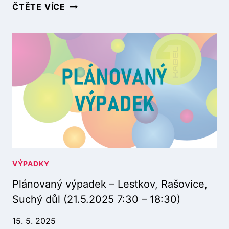
P
ČTĚTE VÍCE
D
L
O
Á
L
N
N
O
Í
V
A
A
Ú
N
D
Ý
O
V
L
Ý
Í
P
Č
A
K
D
O
E
VÝPADKY
(
K
2
Plánovaný výpadek – Lestkov, Rašovice,
–
6
L
.
Suchý důl (21.5.2025 7:30 – 18:30)
E
8
S
.
15. 5. 2025