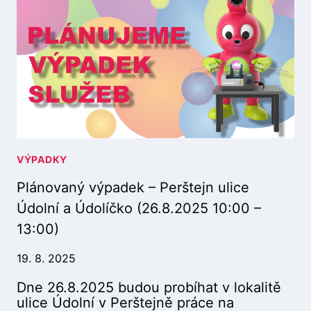
O
Ě
V
(
A
1
N
0
Ý
.
V
9
Ý
.
P
2
A
0
D
2
E
VÝPADKY
5
K
1
Plánovaný výpadek – Perštejn ulice
–
0
U
:
Údolní a Údolíčko (26.8.2025 10:00 –
L
0
13:00)
I
0
C
–
19. 8. 2025
E
1
Ú
2
Dne 26.8.2025 budou probíhat v lokalitě
D
:
ulice Údolní v Perštejně práce na