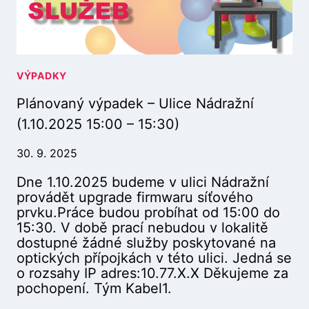
.
Ý
1
P
0
A
.
D
2
E
VÝPADKY
0
K
2
Plánovaný výpadek – Ulice Nádražní
–
5
Č
7
(1.10.2025 15:00 – 15:30)
Á
:
S
3
30. 9. 2025
T
0
Dne 1.10.2025 budeme v ulici Nádražní
O
–
provádět upgrade firmwaru síťového
B
1
prvku.Práce budou probíhat od 15:00 do
C
4
15:30. V době prací nebudou v lokalitě
E
:
dostupné žádné služby poskytované na
Ú
3
optických přípojkách v této ulici. Jedná se
D
0
o rozsahy IP adres:10.77.X.X Děkujeme za
O
)
pochopení. Tým Kabel1.
L
Í