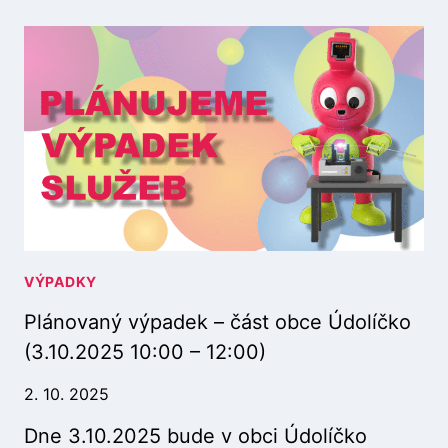
Á
N
O
V
A
N
Ý
V
Ý
P
A
D
E
VÝPADKY
K
Plánovaný výpadek – část obce Údolíčko
–
V
(3.10.2025 10:00 – 12:00)
.
Ř
2. 10. 2025
E
Dne 3.10.2025 bude v obci Údolíčko
Z