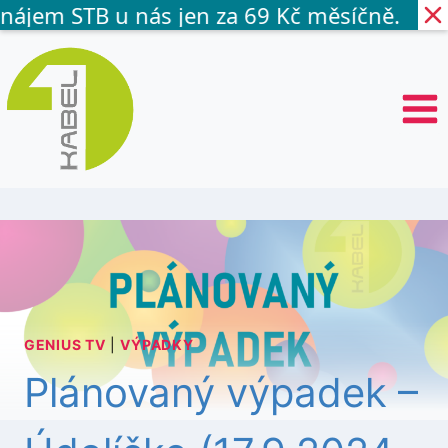
nájem STB u nás jen za 69 Kč měsíčně.
P
ř
e
s
k
o
č
i
t
n
a
o
b
s
GENIUS TV
|
VÝPADKY
a
h
Plánovaný výpadek –