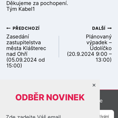
Děkujeme za pochopení.
Tým Kabel1
PŘEDCHOZÍ
DALŠÍ
N
Zasedání
Plánovaný
zastupitelstva
výpadek –
města Klášterec
Údolíčko
nad Ohří
(20.9.2024 9:00 –
a
(05.09.2024 od
13:00)
15:00)
v
×
ODBĚR NOVINEK
Online kamery
Meteostanice
i
Plánované výpadky
Prostředí GeniusTV
Zde zadejte Váš email
Tato webová stránka potřebuje váš souhlas pro používání