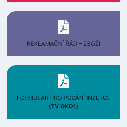
REKLAMAČNÍ ŘÁD – ZBOŽÍ
FORMULÁŘ PRO PODÁNÍ INZERCE
(TV OKO1)