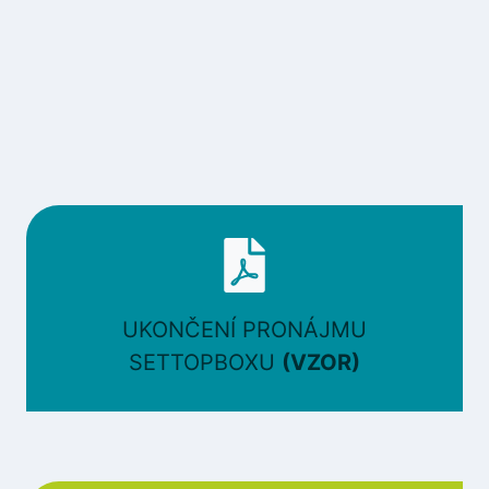
UKONČENÍ PRONÁJMU
SETTOPBOXU
(VZOR)