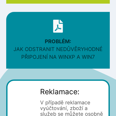
PROBLÉM:
JAK ODSTRANIT NEDŮVĚRYHODNÉ
PŘIPOJENÍ NA WINXP A WIN7
Reklamace:
V případě reklamace
vyúčtování, zboží a
služeb se můžete osobně