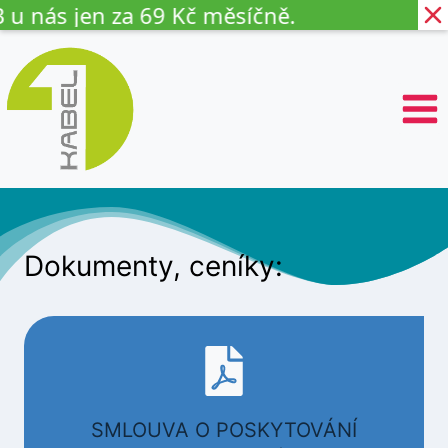
◍
ás jen za 69 Kč měsíčně.
Mob
P
ř
e
s
k
o
č
i
t
n
a
Dokumenty, ceníky:
o
b
s
a
h
SMLOUVA O POSKYTOVÁNÍ