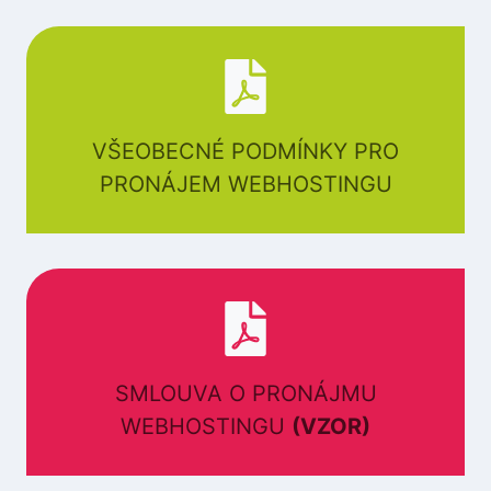
VŠEOBECNÉ PODMÍNKY PRO
PRONÁJEM WEBHOSTINGU
SMLOUVA O PRONÁJMU
WEBHOSTINGU
(VZOR)