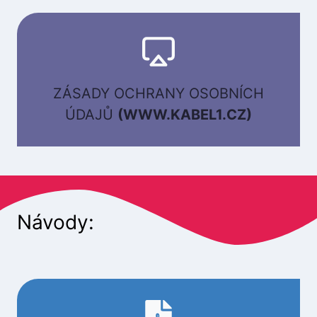
ZÁSADY OCHRANY OSOBNÍCH
ÚDAJŮ
(WWW.KABEL1.CZ)
Návody: