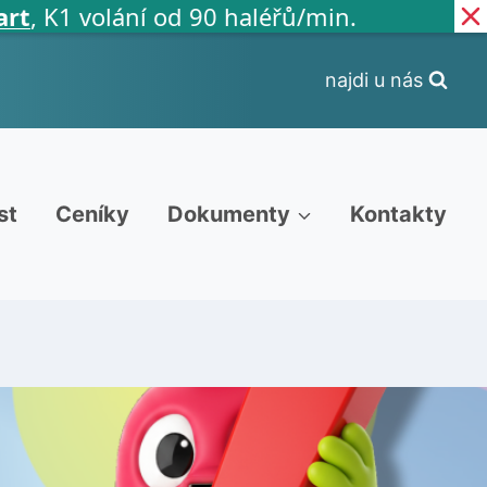
◍
K1 volání od 90 haléřů/min.
najdi u nás
st
Ceníky
Dokumenty
Kontakty