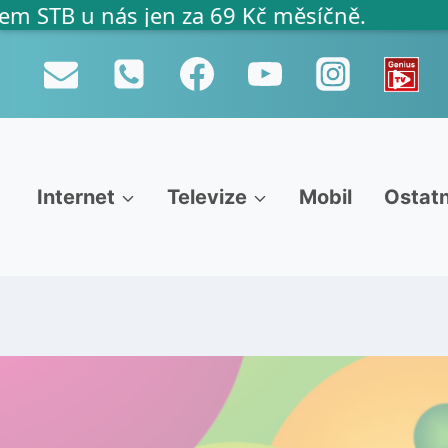
TB u nás jen za 69 Kč měsíčně.
P
ř
e
s
k
o
č
i
Internet
Televize
Mobil
Ostatn
t
n
a
o
b
s
a
h