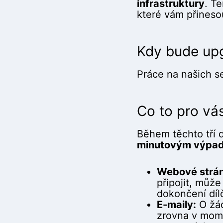
infrastruktury
. T
které vám přinesou
Kdy bude upg
Práce na našich 
Co to pro v
Během těchto tří 
minutovým výpa
Webové strá
připojit, může
dokončení díl
E-maily:
O žád
zrovna v mome