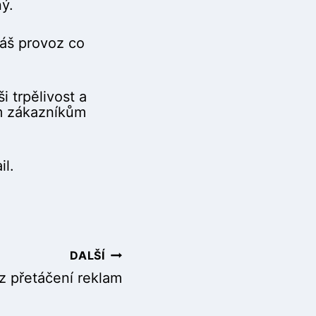
ý.
áš provoz co
 trpělivost a
m zákazníkům
.
il.
DALŠÍ
 přetáčení reklam