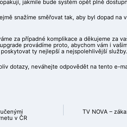
opakují, jakmile bude systém opět plně dostupn
jmě snažíme směřovat tak, aby byl dopad na v
me za případné komplikace a děkujeme za vaši
 upgrade provádíme proto, abychom vám i vaši
oskytovat ty nejlepší a nejspolehlivější služby
liv dotazy, neváhejte odpovědět na tento e-ma
ručenými
TV NOVA – zákaz
rnetu v ČR