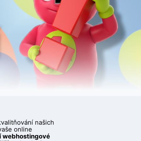
valitňování našich
 vaše online
í webhostingové