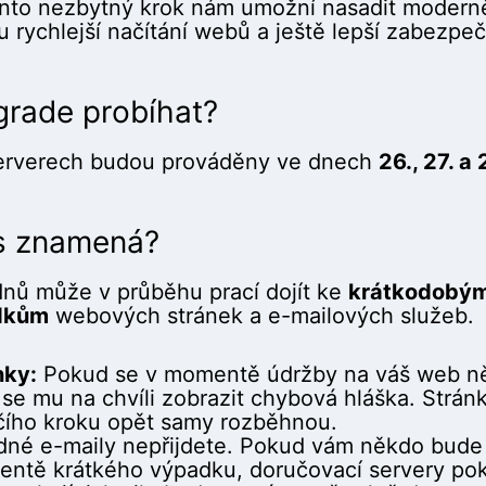
ento nezbytný krok nám umožní nasadit moderně
 rychlejší načítání webů a ještě lepší zabezpeč
rade probíhat?
serverech budou prováděny ve dnech
26., 27. a
ás znamená?
dnů může v průběhu prací dojít ke
krátkodobým
dkům
webových stránek a e-mailových služeb.
nky:
Pokud se v momentě údržby na váš web n
 se mu na chvíli zobrazit chybová hláška. Strán
čího kroku opět samy rozběhnou.
né e-maily nepřijdete. Pokud vám někdo bude 
ntě krátkého výpadku, doručovací servery pok