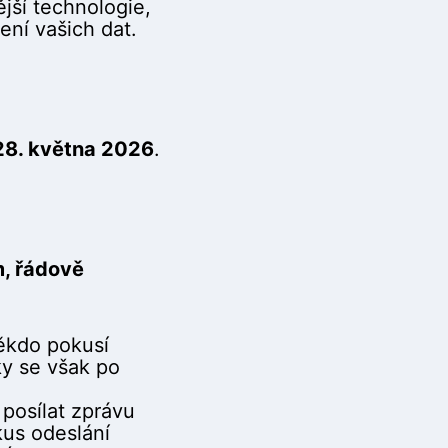
jší technologie,
ení vašich dat.
 28. května 2026
.
, řádově
ěkdo pokusí
ky se však po
posílat zprávu
us odeslání