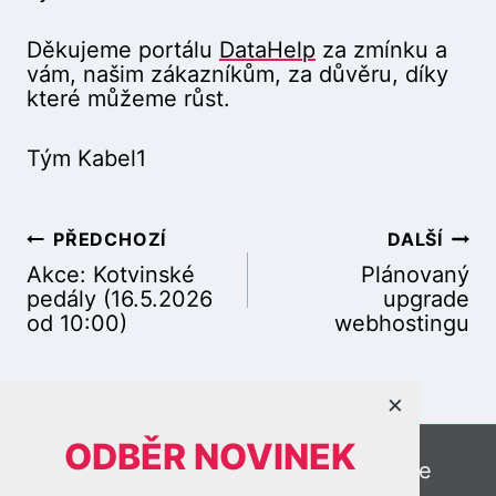
Děkujeme portálu
DataHelp
za zmínku a
vám, našim zákazníkům, za důvěru, díky
které můžeme růst.
Tým Kabel1
PŘEDCHOZÍ
DALŠÍ
N
Akce: Kotvinské
Plánovaný
pedály (16.5.2026
upgrade
od 10:00)
webhostingu
a
×
ODBĚR NOVINEK
v
Online kamery
Meteostanice
Plánované výpadky