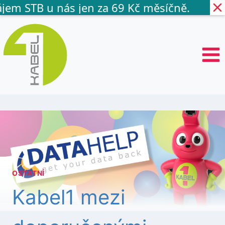
em STB u nás jen za 69 Kč měsíčně.
P
ř
e
s
k
o
č
i
t
n
a
o
b
s
OSTATNÍ
a
h
Kabel1 mezi