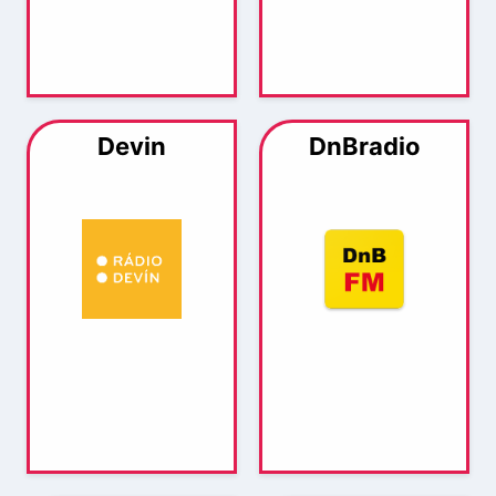
Devin
DnBradio