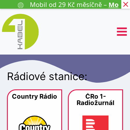
◍
Mobil od 29 Kč měsíčně –
Mobil Start
, 
P
ř
e
s
k
o
č
i
t
n
Rádiové stanice:
a
o
b
s
Country Rádio
ČRo 1-
a
Radiožurnál
h