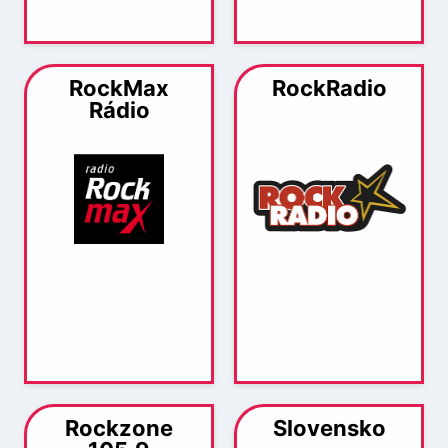
RockMax
RockRadio
Rádio
Rockzone
Slovensko