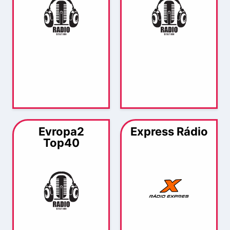
Evropa2
Express Rádio
Top40