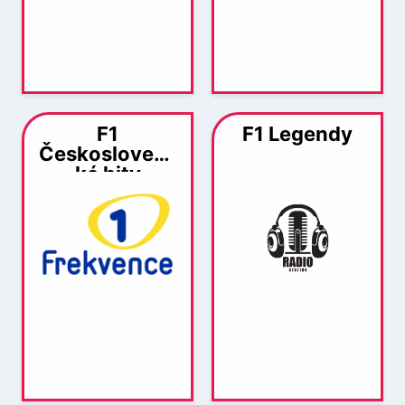
F1
F1 Legendy
Českoslovens
ké hity