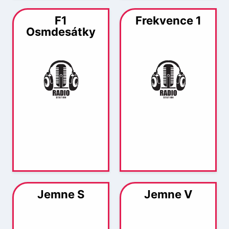
F1
Frekvence 1
Osmdesátky
Jemne S
Jemne V