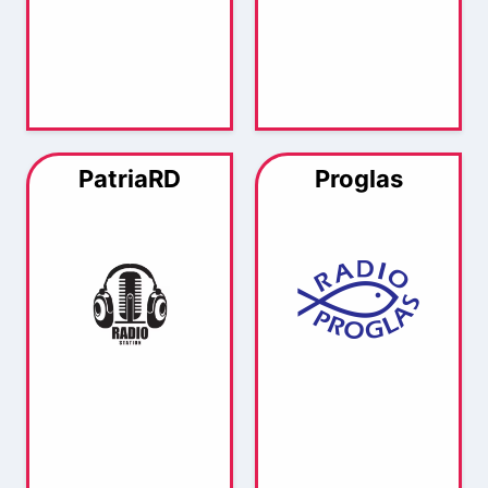
PatriaRD
Proglas