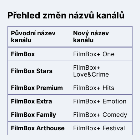
Přehled změn názvů kanálů
Původní název
Nový název
kanálu
kanálu
FilmBox
FilmBox+ One
FilmBox+
FilmBox Stars
Love&Crime
FilmBox Premium
FilmBox+ Hits
FilmBox Extra
FilmBox+ Emotion
FilmBox Family
FilmBox+ Comedy
FilmBox Arthouse
FilmBox+ Festival