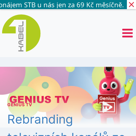
nájem STB u nás jen za 69 Kč měsíčně.
P
ř
e
s
k
o
č
i
t
n
a
o
b
s
GENIUS TV
a
h
Rebranding