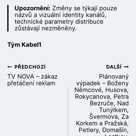
Upozornění:
Změny se týkají pouze
názvů a vizuální identity kanálů,
technické parametry distribuce
zůstávají nezměněny.
Tým Kabel1
PŘEDCHOZÍ
DALŠÍ
N
TV NOVA – zákaz
Plánovaný
přetáčení reklam
výpadek – Boženy
Němcové, Husova,
Rokycanova, Petra
a
Bezruče, Nad
Tunýlkem,
Švermova, Za
Korkem a Pražská,
v
Petlery, Domašín,