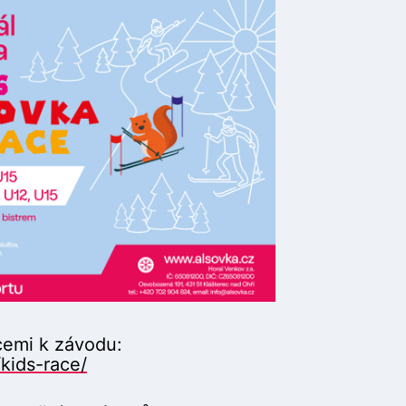
cemi k závodu:
/kids-race/