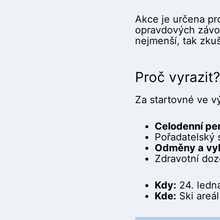
Akce je určena pro
opravdových závodů
nejmenší, tak zkuš
Proč vyrazit?
Za startovné ve v
Celodenní p
Pořadatelský se
Odměny a vyh
Zdravotní doz
Kdy:
24. ledn
Kde:
Ski areál