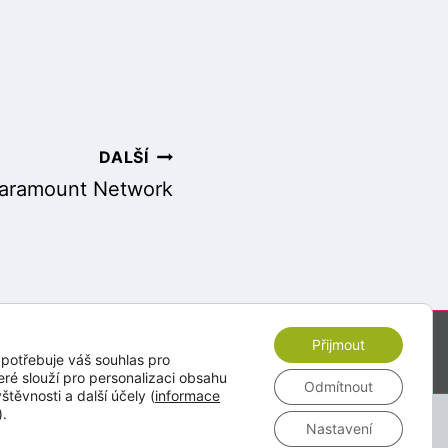
DALŠÍ
Paramount Network
Přijmout
edí GeniusTV
PDF STB manuál
potřebuje váš souhlas pro
eré slouží pro personalizaci obsahu
Odmítnout
štěvnosti a další účely (
informace
).
Nastavení