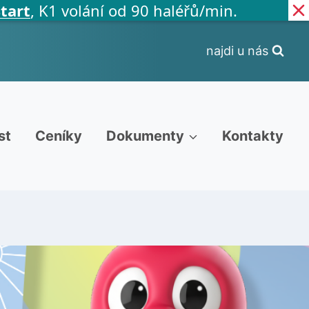
◍
K1 volání od 90 haléřů/min.
D
najdi u nás
st
Ceníky
Dokumenty
Kontakty