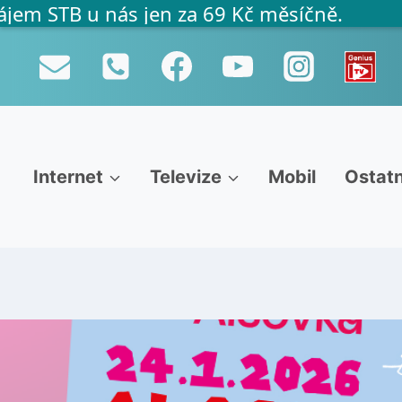
TB u nás jen za 69 Kč měsíčně.
P
ř
e
s
k
o
č
i
Internet
Televize
Mobil
Ostatn
t
n
a
o
b
s
a
h