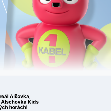
reál Alšovka,
u Alschovka Kids
ných horách!