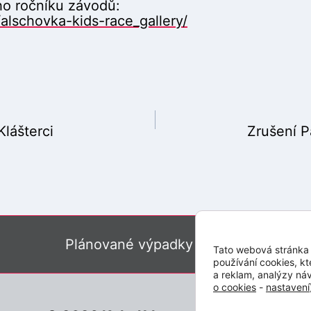
ho ročníku závodů:
/alschovka-kids-race_gallery/
Klášterci
Zrušení 
Plánované výpadky
Prostř
Tato webová stránka 
používání cookies, kt
a reklam, analýzy náv
o cookies
-
nastavení