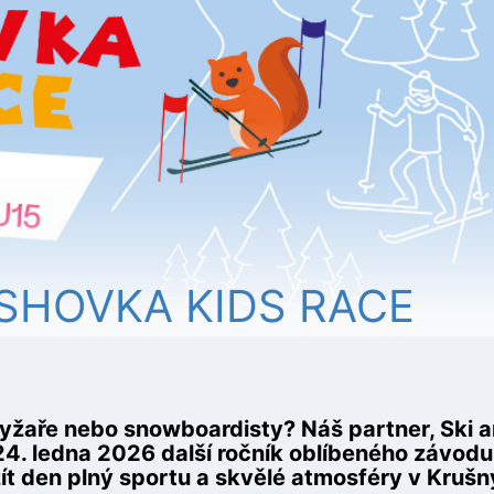
LSHOVKA KIDS RACE
yžaře nebo snowboardisty? Náš partner, Ski a
24. ledna 2026 další ročník oblíbeného závod
užít den plný sportu a skvělé atmosféry v Kruš