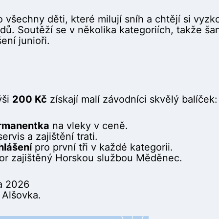
 všechny děti, které milují sníh a chtějí si vyz
. Soutěží se v několika kategoriích, takže šanc
ení junioři.
ýši
200 Kč
získají malí závodníci skvělý balíček:
ermanentka
na vleky v ceně.
rvis a zajištění trati.
lášení
pro první tři v každé kategorii.
or zajištěný Horskou službou Měděnec.
a 2026
 Alšovka.