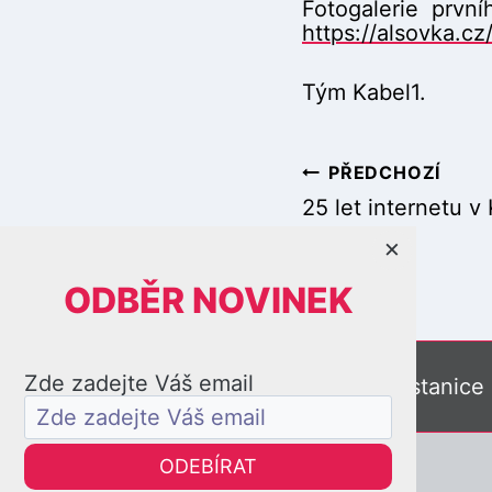
Fotogalerie první
https://alsovka.cz
Tým Kabel1.
PŘEDCHOZÍ
N
25 let internetu v 
×
a
ODBĚR NOVINEK
Zde zadejte Váš email
Online kamery
Meteostanice
v