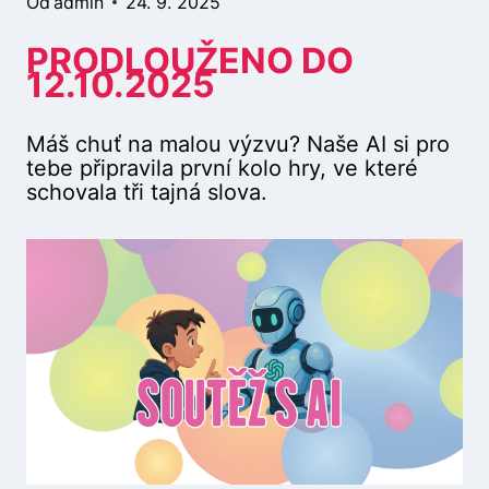
Od
admin
24. 9. 2025
PRODLOUŽENO DO
12.10.2025
Máš chuť na malou výzvu? Naše AI si pro
tebe připravila první kolo hry, ve které
schovala tři tajná slova.