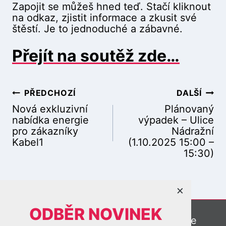
Zapojit se můžeš hned teď. Stačí kliknout
na odkaz, zjistit informace a zkusit své
štěstí. Je to jednoduché a zábavné.
Přejít na soutěž zde…
PŘEDCHOZÍ
DALŠÍ
N
Nová exkluzivní
Plánovaný
nabídka energie
výpadek – Ulice
pro zákazníky
Nádražní
Kabel1
(1.10.2025 15:00 –
a
15:30)
×
v
ODBĚR NOVINEK
Online kamery
Meteostanice