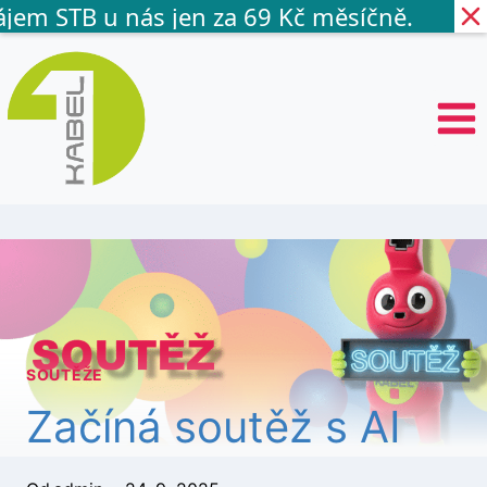
em STB u nás jen za 69 Kč měsíčně.
P
ř
e
s
k
o
č
i
t
n
a
o
b
s
SOUTĚŽE
a
h
Začíná soutěž s AI